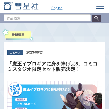
ナ
English
ビ
ゲ
作
ー
品
シ
検
ョ
索
ン
2023/08/21
「魔王イブロギアに身を捧げよ5」コミコ
ミスタジオ限定セット販売決定！