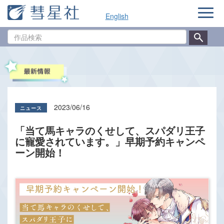
ナ
English
ビ
ゲ
作
ー
品
シ
検
ョ
索
ン
2023/06/16
「当て馬キャラのくせして、スパダリ王子
に寵愛されています。」早期予約キャンペ
ーン開始！