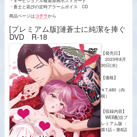
・キービジュアル複製原画ポストカード
・蒼士と凪沙の定時アラームボイス CD
商品ページは
コチラ
から
[プレミアム版]漣蒼士に純潔を捧ぐ
DVD R-18
【発売日】
2023年8月
30日(水)
【価格】
￥7,480（内
税）
【収録内容】
WEB配信プ
レミアム版 ：
第1話～第8話