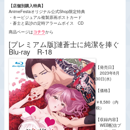
【店舗別購入特典】
AnimeFestaオリジナル公式Shop限定特典
・キービジュアル複製原画ポストカード
・蒼士と凪沙の定時アラームボイス CD
商品ページは
コチラ
から
[プレミアム版]漣蒼士に純潔を捧ぐ
Blu-ray R-18
【発売日】
2023年8月
30日(水)
【価格】
￥8,580（内
税）
【収録内容】
WEB配信プ