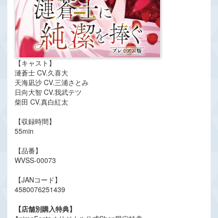
【キャスト】
漣蒼士 CV.久喜大
天海凪沙 CV.三浦さとみ
日向大智 CV.我武テツ
柴田 CV.真白紅太
【収録時間】
55min
【品番】
WVSS-00073
【JANコード】
4580076251439
【店舗別購入特典】