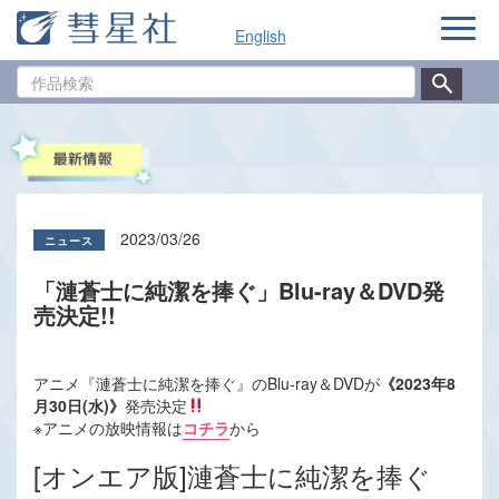
ナ
English
ビ
ゲ
作
ー
品
シ
検
ョ
索
ン
2023/03/26
「漣蒼士に純潔を捧ぐ」Blu-ray＆DVD発
売決定!!
アニメ『漣蒼士に純潔を捧ぐ』のBlu-ray＆DVDが
《2023年8
月30日(水)》
発売決定
※アニメの放映情報は
コチラ
から
[オンエア版]漣蒼士に純潔を捧ぐ