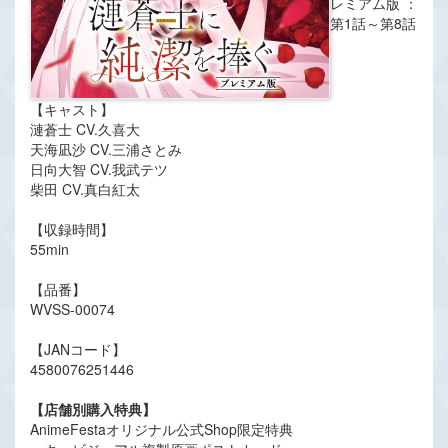
レミアム版 ：
第1話～第8話
【キャスト】
漣蒼士 CV.久喜大
天海凪沙 CV.三浦さとみ
日向大智 CV.我武テツ
柴田 CV.真白紅太
【収録時間】
55min
【品番】
WVSS-00074
【JANコード】
4580076251446
【店舗別購入特典】
AnimeFestaオリジナル公式Shop限定特典