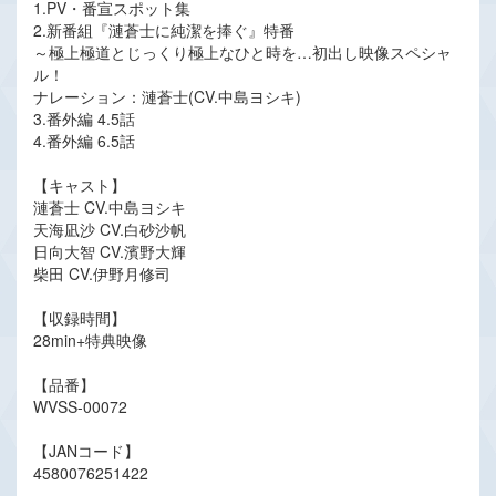
1.PV・番宣スポット集
2.新番組『漣蒼士に純潔を捧ぐ』特番
～極上極道とじっくり極上なひと時を…初出し映像スペシャ
ル！
ナレーション：漣蒼士(CV.中島ヨシキ)
3.番外編 4.5話
4.番外編 6.5話
【キャスト】
漣蒼士 CV.中島ヨシキ
天海凪沙 CV.白砂沙帆
日向大智 CV.濱野大輝
柴田 CV.伊野月修司
【収録時間】
28min+特典映像
【品番】
WVSS-00072
【JANコード】
4580076251422