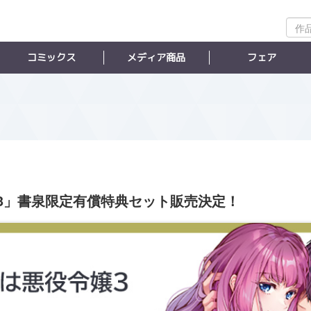
作
品
検
コミックス
メディア商品
フェア
索
3」書泉限定有償特典セット販売決定！