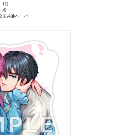
」1冊
1点
全国共通ペーパー