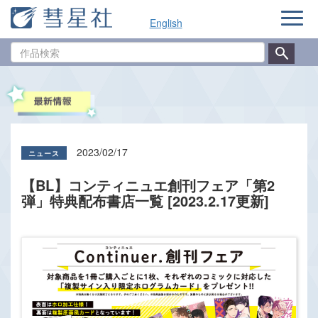
ナ
English
ビ
ゲ
作
ー
品
シ
検
ョ
索
ン
2023/02/17
【BL】コンティニュエ創刊フェア「第2
弾」特典配布書店一覧 [2023.2.17更新]