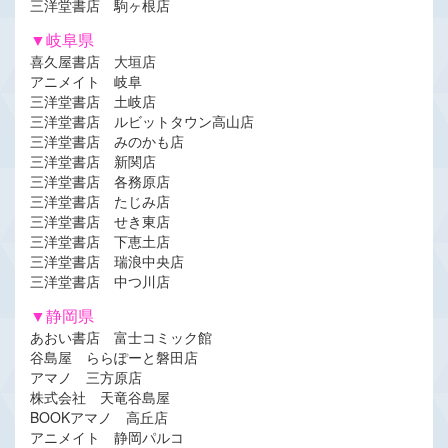
三洋堂書店 駒ヶ根店
▼岐阜県
喜久屋書店 大垣店
アニメイト 岐阜
三洋堂書店 土岐店
三洋堂書店 ルビットタウン高山店
三洋堂書店 みのかも店
三洋堂書店 新関店
三洋堂書店 各務原店
三洋堂書店 たじみ店
三洋堂書店 せき東店
三洋堂書店 下恵土店
三洋堂書店 瑞浪中央店
三洋堂書店 中つ川店
▼静岡県
あおい書店 富士コミック館
谷島屋 ららぽーと磐田店
アマノ 三方原店
株式会社 天竜谷島屋
BOOKアマノ 高丘店
アニメイト 静岡パルコ