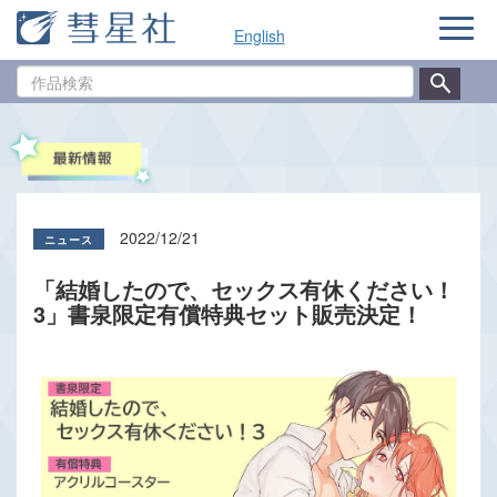
ナ
English
ビ
ゲ
作
ー
品
シ
検
ョ
索
ン
2022/12/21
「結婚したので、セックス有休ください！
3」書泉限定有償特典セット販売決定！