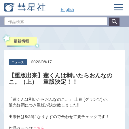
ナ
English
ビ
ゲ
作
ー
品
シ
検
ョ
索
ン
2022/08/17
【重版出来】蓮くんは剥いたらおんなの
こ。（上） 重版決定！！
「蓮くんは剥いたらおんなのこ。」 上巻 (グランツ)が、
販売好調につき重版が決定致しました!!
出来日は8/25になりますので合わせて要チェックです！
作品ページは
こちら
！