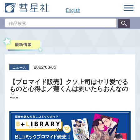
ナ
English
ビ
ゲ
作
ー
品
シ
検
ョ
索
ン
2022/08/05
【ブロマイド販売】クソ上司はヤリ愛でる
ものと心得よ／蓮くんは剥いたらおんなの
こ。