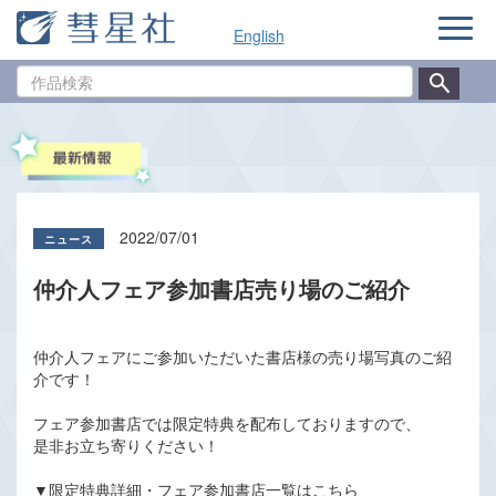
ナ
English
ビ
ゲ
作
ー
品
シ
検
ョ
索
ン
2022/07/01
仲介人フェア参加書店売り場のご紹介
仲介人フェアにご参加いただいた書店様の売り場写真のご紹
介です！
フェア参加書店では限定特典を配布しておりますので、
是非お立ち寄りください！
▼限定特典詳細・フェア参加書店一覧はこちら