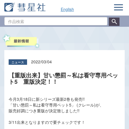
ナ
English
ビ
ゲ
作
ー
品
シ
検
ョ
索
ン
2022/03/04
【重版出来】甘い懲罰～私は看守専用ペッ
ト5 重版決定！！
今月3月18日に新シリーズ最新2巻も発売!!
「甘い懲罰～私は看守専用ペット5」 (クレール)が、
販売好調につき重版が決定致しました!!
3/11出来となりますので要チェックです！