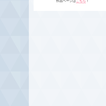
作品ページは
こちら
！