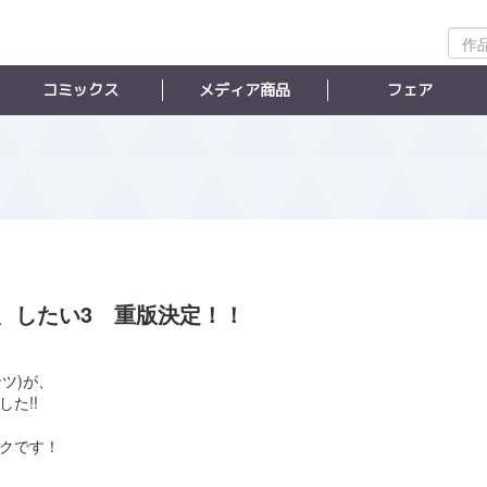
作
品
検
コミックス
メディア商品
フェア
索
、したい3 重版決定！！
ツ)が、
た!!
ックです！