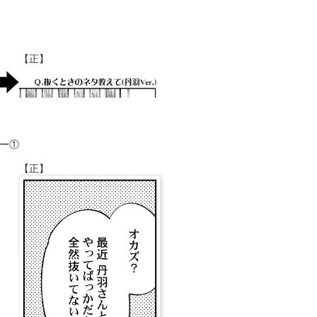
【正】
ー①
【正】