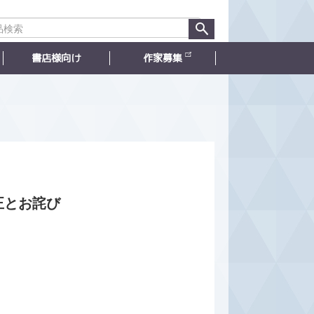
書店様向け
作家募集
正とお詫び