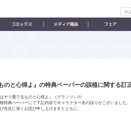
作
品
検
コミックス
メディア商品
フェア
索
ものと心得よ』の特典ペーパーの誤植に関する訂
上司はヤリ愛でるものと心得よ』（グランツ）の
様特典ペーパーにて下記内容でキャラクター名の誤りがございました。
び先生に深くお詫び申し上げますとともに、