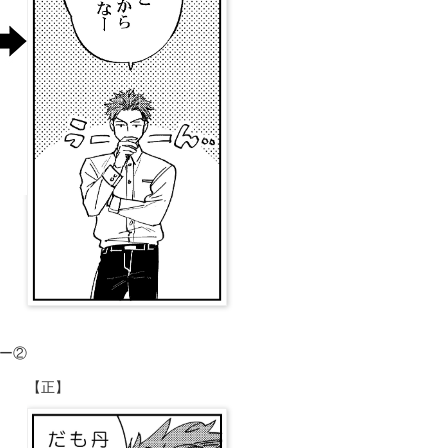
ー②
【正】