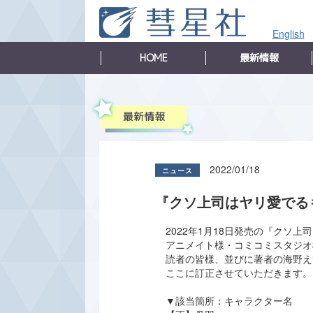
English
HOME
最新情報
2022/01/18
『クソ上司はヤリ愛でる
2022年1月18日発売の『クソ
アニメイト様・コミコミスタジオ
読者の皆様、並びに著者の海野え
ここに訂正させていただきます。
▼該当箇所：キャラクター名