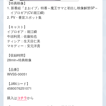
【特典映像】
1. 新番組『まおイブ』特番～魔王サマと初出し映像解禁SP～
イブロギア(CV.堀江瞬)
2. PV・番宣スポット集
【キャスト】
イブロギア：堀江瞬
牛頭利晃：佐藤拓也
ティシア：生天目仁美
マキディー：安元洋貴
【収録時間】
28min+特典映像
【品番】
WVSS-00051
【JANコード】
4580076251071
購入は
コチラ
から