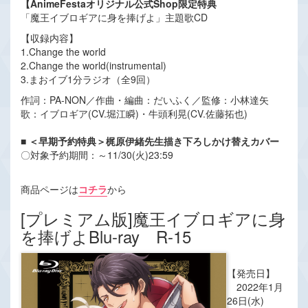
【AnimeFestaオリジナル公式Shop限定特典
「魔王イブロギアに身を捧げよ」主題歌CD
【収録内容】
1.Change the world
2.Change the world(instrumental)
3.まおイブ1分ラジオ（全9回）
作詞：PA-NON／作曲・編曲：だいふく／監修：小林達矢
歌：イブロギア(CV.堀江瞬)・牛頭利晃(CV.佐藤拓也)
■ ＜早期予約特典＞梶原伊緒先生描き下ろしかけ替えカバー
〇対象予約期間：～11/30(火)23:59
商品ページは
コチラ
から
[プレミアム版]魔王イブロギアに身
を捧げよBlu-ray R-15
【発売日】
2022年1月
26日(水)