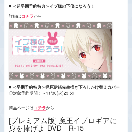
■ ＜超早期予約特典＞イブ様の下僕になろう！
詳細は
コチラ
から
■ ＜早期予約特典＞梶原伊緒先生描き下ろしかけ替えカバー
〇対象予約期間：～11/30(火)23:59
商品ページは
コチラ
から
[プレミアム版] 魔王イブロギアに
身を捧げよ DVD R-15