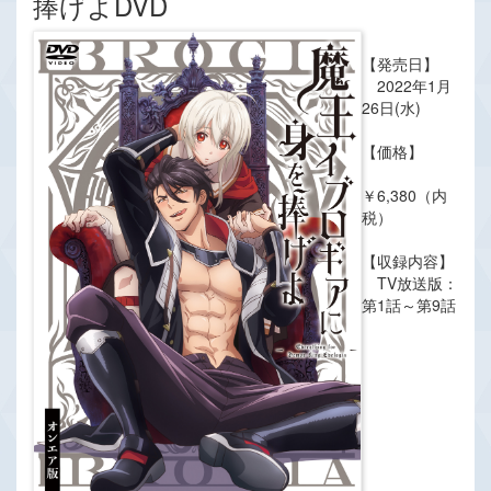
捧げよDVD
【発売日】
2022年1月
26日(水)
【価格】
￥6,380（内
税）
【収録内容】
TV放送版：
第1話～第9話