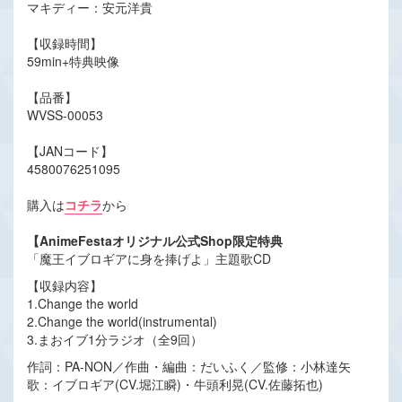
マキディー：安元洋貴
【収録時間】
59min+特典映像
【品番】
WVSS-00053
【JANコード】
4580076251095
購入は
コチラ
から
【AnimeFestaオリジナル公式Shop限定特典
「魔王イブロギアに身を捧げよ」主題歌CD
【収録内容】
1.Change the world
2.Change the world(instrumental)
3.まおイブ1分ラジオ（全9回）
作詞：PA-NON／作曲・編曲：だいふく／監修：小林達矢
歌：イブロギア(CV.堀江瞬)・牛頭利晃(CV.佐藤拓也)