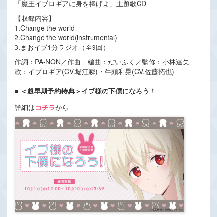
「魔王イブロギアに身を捧げよ」主題歌CD
【収録内容】
1.Change the world
2.Change the world(instrumental)
3.まおイブ1分ラジオ（全9回）
作詞：PA-NON／作曲・編曲：だいふく／監修：小林達矢
歌：イブロギア(CV.堀江瞬)・牛頭利晃(CV.佐藤拓也)
■ ＜超早期予約特典＞イブ様の下僕になろう！
詳細は
コチラ
から