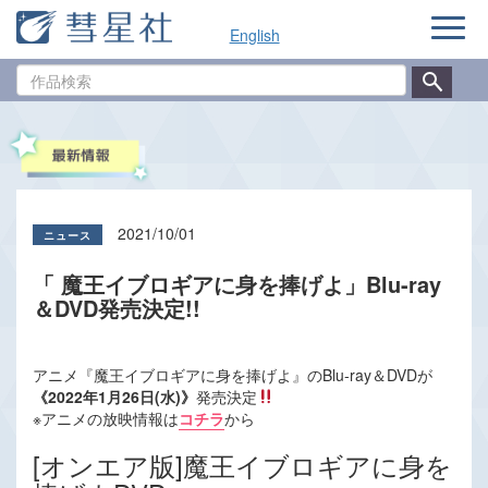
ナ
English
ビ
ゲ
作
ー
品
シ
検
ョ
索
ン
2021/10/01
「 魔王イブロギアに身を捧げよ」Blu-ray
＆DVD発売決定!!
アニメ『魔王イブロギアに身を捧げよ』のBlu-ray＆DVDが
《2022年1月26日(水)》
発売決定
※アニメの放映情報は
コチラ
から
[オンエア版]魔王イブロギアに身を