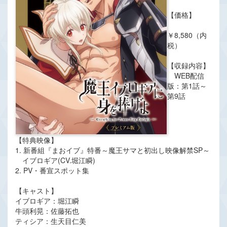
【価格】
￥8,580（内
税）
【収録内容】
WEB配信
版：第1話～
第9話
【特典映像】
1. 新番組『まおイブ』特番～魔王サマと初出し映像解禁SP～
イブロギア(CV.堀江瞬)
2. PV・番宣スポット集
【キャスト】
イブロギア：堀江瞬
牛頭利晃：佐藤拓也
ティシア：生天目仁美