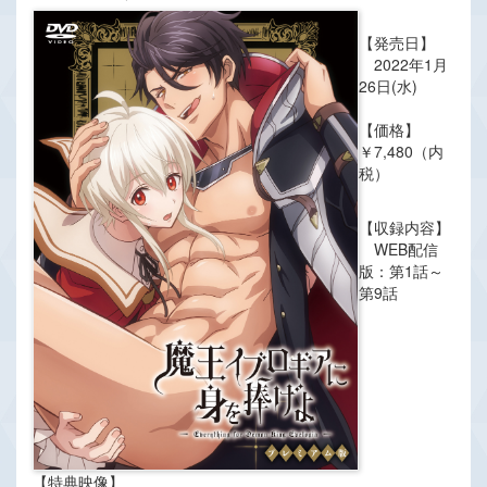
【発売日】
2022年1月
26日(水)
【価格】
￥7,480（内
税）
【収録内容】
WEB配信
版：第1話～
第9話
【特典映像】