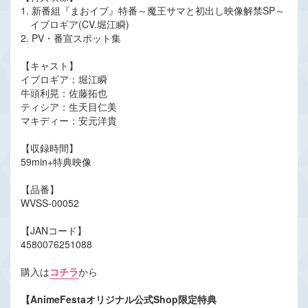
1. 新番組『まおイブ』特番～魔王サマと初出し映像解禁SP～
イブロギア(CV.堀江瞬)
2. PV・番宣スポット集
【キャスト】
イブロギア：堀江瞬
牛頭利晃：佐藤拓也
ティシア：生天目仁美
マキディー：安元洋貴
【収録時間】
59min+特典映像
【品番】
WVSS-00052
【JANコード】
4580076251088
購入は
コチラ
から
【AnimeFestaオリジナル公式Shop限定特典