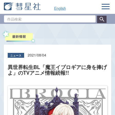
ナ
English
ビ
ゲ
作
ー
品
シ
検
ョ
索
ン
2021/08/04
異世界転生BL「魔王イブロギアに身を捧げ
よ」のTVアニメ情報続報!!