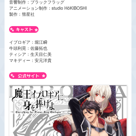
音響制作：ブラックフラッグ
アニメーション制作：studio HōKIBOSHI
製作：彗星社
イブロギア：堀江瞬
牛頭利晃：佐藤拓也
ティシア：生天目仁美
マキディー：安元洋貴