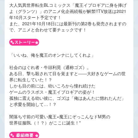
大人気異世界転生BLコミックス「魔王イブロギアに身を捧げ
よ（グランツ）」のアニメ化企画続報が解禁!!TV放送は2021
年10月スタート予定です！
また、2021年10月18日には最新刊の第2巻も発売されますの
で、アニメと合わせて要チェックです！
「いいね、俺を魔王のオンナにしてくれよ」
社会のはぐれ者・牛頭利晃（通称ゴズ）。
ある日、撃ち殺されて目を覚ますと――大好きなゲームの世
界に転生していた！？
しかも目の前には、幼いころから憧れ続けた
ゲームのラスボス・魔王イブロギアの姿が！
孤独に震える幼い彼に、ゴズは「俺はあんたに惚れたんだ」
と求愛を開始して…！？
闇落ち寸前の可愛い魔王×魔王にぞっこんなドM男の
世界征服BL（！？）がここに誕生！"