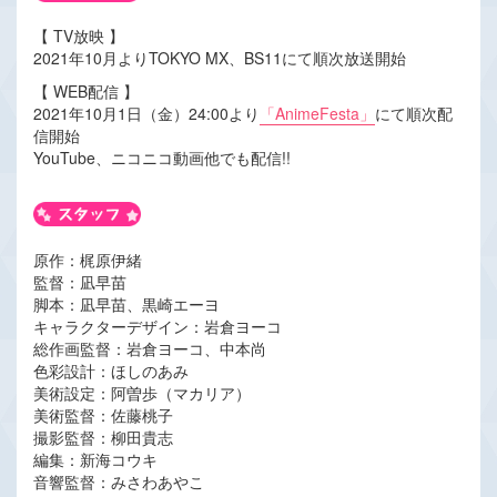
【 TV放映 】
2021年10月よりTOKYO MX、BS11にて順次放送開始
【 WEB配信 】
2021年10月1日（金）24:00より
「AnimeFesta」
にて順次配
信開始
YouTube、ニコニコ動画他でも配信!!
原作：梶原伊緒
監督：凪早苗
脚本：凪早苗、黒崎エーヨ
キャラクターデザイン：岩倉ヨーコ
総作画監督：岩倉ヨーコ、中本尚
色彩設計：ほしのあみ
美術設定：阿曽歩（マカリア）
美術監督：佐藤桃子
撮影監督：柳田貴志
編集：新海コウキ
音響監督：みさわあやこ