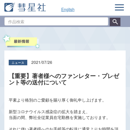
ナ
English
ビ
ゲ
作
ー
品
シ
検
ョ
索
ン
2021/07/26
【重要】著者様へのファンレター・プレゼ
ント等の送付について
平素より格別のご愛顧を賜り厚く御礼申し上げます。
新型コロナウイルス感染症の拡大を踏まえ、
当面の間、弊社全従業員在宅勤務を実施しております。
それに伴い著者様へのお手紙等の転送に通常よりお時間を頂