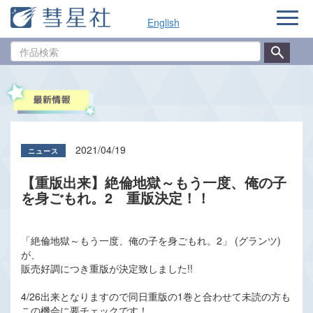
ナ
English
ビ
ゲ
作
ー
品
シ
検
ョ
索
ン
2021/04/19
【重版出来】絶倫地獄～もう一度、俺の子
を身ごもれ。2 重版決定！！
「絶倫地獄～もう一度、俺の子を身ごもれ。2」 (グランツ)
が、
販売好調につき重版が決定致しました!!
4/26出来となりますので同日重版の1巻と合わせて未読の方も
この機会に要チェックです！