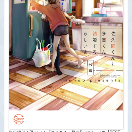
毎年恒例！BLサイト「ちるちる」様のBLアワードの【BEST