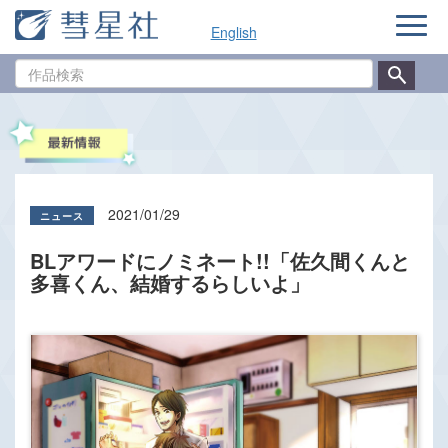
ナ
English
ビ
ゲ
作
ー
品
シ
検
ョ
索
ン
2021/01/29
BLアワードにノミネート!!「佐久間くんと
多喜くん、結婚するらしいよ」