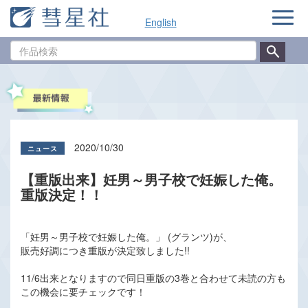
ナ
English
ビ
ゲ
作
ー
品
シ
検
ョ
索
ン
2020/10/30
【重版出来】妊男～男子校で妊娠した俺。
重版決定！！
「妊男～男子校で妊娠した俺。」 (グランツ)が、
販売好調につき重版が決定致しました!!
11/6出来となりますので同日重版の3巻と合わせて未読の方も
この機会に要チェックです！