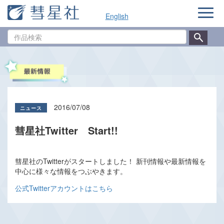
ナ
English
ビ
ゲ
作
ー
品
シ
検
ョ
索
ン
2016/07/08
彗星社Twitter Start!!
彗星社のTwitterがスタートしました！ 新刊情報や最新情報を
中心に様々な情報をつぶやきます。
公式Twitterアカウントはこちら