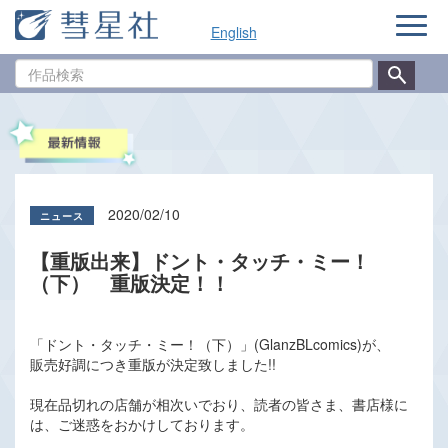
ナ
English
ビ
ゲ
作
ー
品
シ
検
ョ
索
ン
2020/02/10
【重版出来】ドント・タッチ・ミー！
（下） 重版決定！！
「ドント・タッチ・ミー！（下）」(GlanzBLcomics)が、
販売好調につき重版が決定致しました!!
現在品切れの店舗が相次いでおり、読者の皆さま、書店様に
は、ご迷惑をおかけしております。