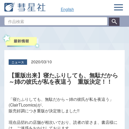
ナ
English
ビ
ゲ
作
ー
品
シ
検
ョ
索
ン
2020/03/10
【重版出来】寝たふりしても、無駄だから
～姉の彼氏が私を夜這う 重版決定！！
「寝たふりしても、無駄だから～姉の彼氏が私を夜這う」
(ClairTLcomics)が、
販売好調につき重版が決定致しました!!
現在品切れの店舗が相次いでおり、読者の皆さま、書店様に
は、ご迷惑をおかけしております。