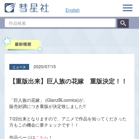
ナ
English
ビ
ゲ
作
ー
品
シ
検
ョ
索
ン
2020/07/15
【重版出来】巨人族の花嫁 重版決定！！
「巨人族の花嫁」 (GlanzBLcomics)が、
販売好調につき重版が決定致しました!!
7/22出来となりますので、アニメで作品を知ってくださった
方もこの機会に要チェックです！！
作品ページは
こちら
！