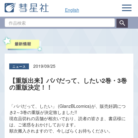
ナ
English
ビ
ゲ
作
ー
品
シ
検
ョ
索
ン
2019/09/25
【重版出来】パパだって、したい2巻・3巻
の重版決定！！
「パパだって、したい」 (GlanzBLcomics)が、販売好調につ
き2～3巻の重版が決定致しました!!
現在品切れの店舗が相次いでおり、読者の皆さま、書店様に
は、ご迷惑をおかけしております。
順次搬入されますので、今しばらくお待ちください。