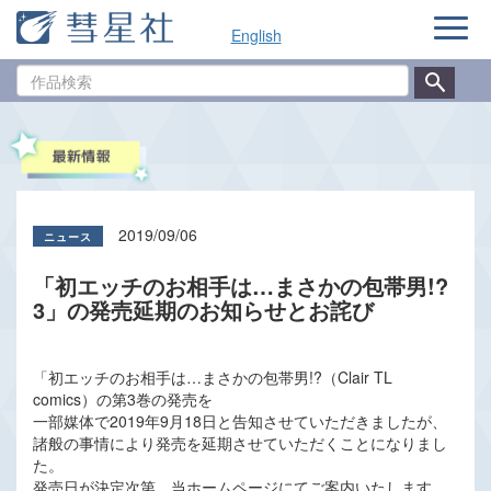
ナ
English
ビ
ゲ
作
ー
品
シ
検
ョ
索
ン
2019/09/06
「初エッチのお相手は…まさかの包帯男!?
3」の発売延期のお知らせとお詫び
「初エッチのお相手は…まさかの包帯男!?（Clair TL
comics）の第3巻の発売を
一部媒体で2019年9月18日と告知させていただきましたが、
諸般の事情により発売を延期させていただくことになりまし
た。
発売日が決定次第、当ホームページにてご案内いたします。