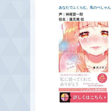
あなたでふくらむ、私のぺしゃんこ
声：神尾晋一郎
役名：蓮見篤 役