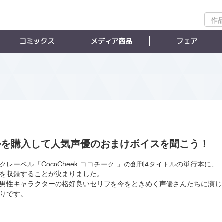
作
品
検
コミックス
メディア商品
フェア
索
イトルを購入して人気声優のおまけボイスを聞こう！
ックレーベル「CocoCheek-ココチーク-」の創刊4タイトルの単行本に、
を収録することが決まりました。
男性キャラクターの格好良いセリフを今をときめく声優さんたちに演じ
りです。