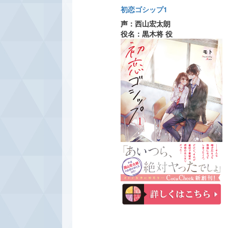
初恋ゴシップ1
声：西山宏太朗
役名：黒木将 役