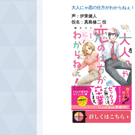
大人にゃ恋の仕方がわからねぇ！ 
声：伊東健人
役名：真島修二 役