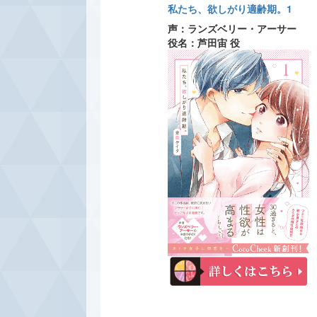
私たち、欲しがり適齢期。1
声：ランズベリー・アーサー
役名：芦田宙 役