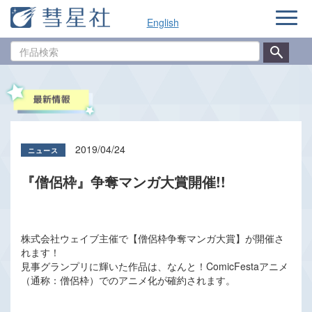
ナ
English
ビ
ゲ
作
ー
品
シ
検
ョ
索
ン
2019/04/24
『僧侶枠』争奪マンガ大賞開催!!
株式会社ウェイブ主催で【僧侶枠争奪マンガ大賞】が開催さ
れます！
見事グランプリに輝いた作品は、なんと！ComicFestaアニメ
（通称：僧侶枠）でのアニメ化が確約されます。