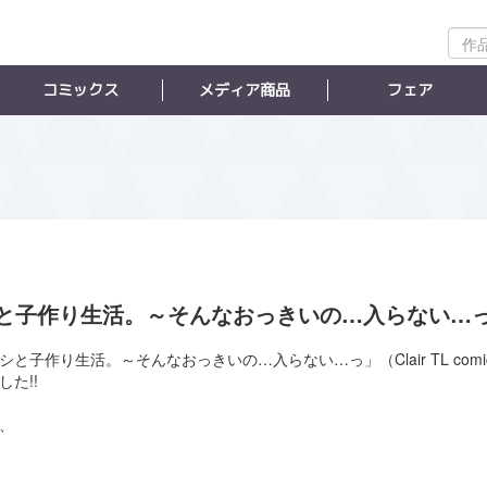
作
品
検
コミックス
メディア商品
フェア
索
と子作り生活。～そんなおっきいの…入らない…っ
シと子作り生活。～そんなおっきいの…入らない…っ」（Clair TL comi
た!!
、