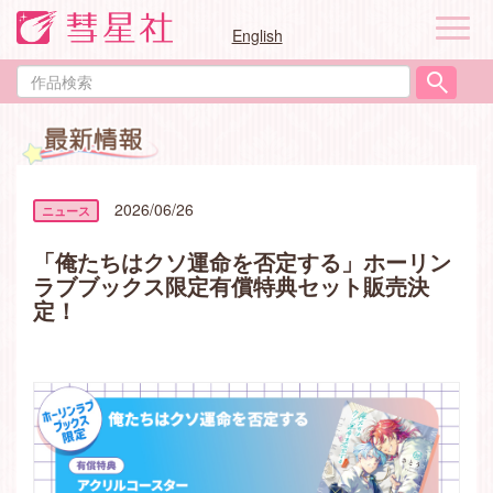
ナ
English
ビ
ゲ
作
ー
品
シ
検
ョ
索
ン
2026/06/26
「俺たちはクソ運命を否定する」ホーリン
ラブブックス限定有償特典セット販売決
定！