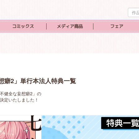
作
品
検
コミックス
メディア商品
フェア
索
想癖2」単行本法人特典一覧
の不健全な妄想癖2」の
決定いたしました！