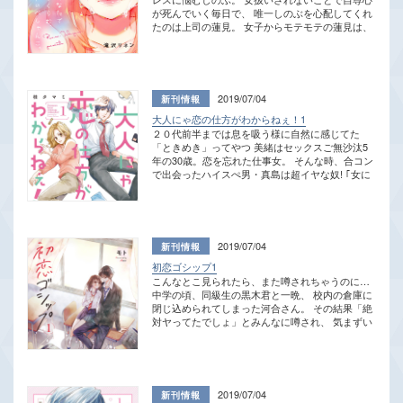
が死んでいく毎日で、 唯一しのぶを心配してくれ
してるから」を紙書籍化した作品となります。
森ケイタ 紙書籍版のみ芦田宙 役 「ラン
たのは上司の蓮見。 女子からモテモテの蓮見は、
ズベリー・アーサー」さんの おまけボイスが 購入
しのぶの悩み事とは無縁…だと思ってたけど…。
特典でもらえる！ お求めは全国の書店、 ネット書
ある日、バランスを崩したしのぶを蓮見は逞しい
店で！ 紙書籍を購入する サイン色紙プレゼント
腕で抱きとめる。 久しぶりの異性の体温に思わず
▼おまけボイス出演声優陣の サイン色紙 4タイト
ときめくしのぶに、 蓮見は衝撃の告白をして…!?
ル各3名様ずつ 合計12名様 公式
性に悩む2人が支え合い、優しい時間が流れ始める
Twitter（@CocoCheek_comic)を フォローして、
2019/07/04
―― ※本作は原作電子書籍「私に勃ってくれて、
対象のツイートをリツイート してくださった方の
大人にゃ恋の仕方がわからねぇ！1
ありがとうございます」を紙書籍化した作品とな
中から抽選で、 合計12名様に「直筆サイン色紙」
２０代前半までは息を吸う様に自然に感じてた
ります。
を プレゼント！ ※賞品のサイン色紙は 選べません
「ときめき」ってやつ 美緒はセックスご無沙汰5
ので ご了承ください。 ▼応募期間 2019年8月9日
年の30歳。恋を忘れた仕事女。 そんな時、合コン
(金)～9月30日(月) 23：59まで ▼応募方法 1．
で出会ったハイスぺ男・真島は超イヤな奴! ｢女に
@cococheek_comicの公式Twitterアカウントを フ
興味ない｣と言い切り、会をぶち壊す。 ――｢女を
ォロー 下記ボタンより ▼フォローできます！▼
イカせたことないマグロくん!｣ そんな真島に、美
Follow @CocoCheek_comic 2．下記当該ツイート
緒が挑発的な発言をして事態は思わぬ方向へ… 気
を リツイート 【プレゼント企画】#ココチーク 作
づけば二人でラブホにイン！？ ――｢おかしい
品のおまけボイスに出演の #伊東健人 様 #神尾
な…全然余裕ない｣ そう言い、整った顔を快楽に
晋一郎 様 #西山宏太朗 様 #ランズベリー・ア
2019/07/04
歪める真島。 アレ…女に興味ない俺様モテ男じゃ
ーサー 様の直筆✦サイン色紙をプレゼント！ 応募
初恋ゴシップ1
なかったの!? 隠れご無沙汰な二人の、奇妙で笑え
方法 ①@CocoCheek_comic をフォロー ②このツ
こんなとこ見られたら、また噂されちゃうのに…
る恋のリハビリ物語！ ※本作は原作電子書籍「セ
イートをRT 〆切 9月30日 詳細はコチラ！
中学の頃、同級生の黒木君と一晩、 校内の倉庫に
ックスご無沙汰、卒業します。」を紙書籍化した
https://t.co/soHN1shkk3
閉じ込められてしまった河合さん。 その結果「絶
作品となります。
pic.twitter.com/gwW1wHbDh4 — ココチーク～8月
対ヤってたでしょ」とみんなに噂され、 気まずい
18日創刊～ (@CocoCheek_comic) August 9, 2019
まま卒業することに…。 同じ高校に入学したけ
▼注意事項 賞品（サイン色紙）は選べませんので
ど、ずっとこのままなのかな…と悩んでいたある
ご了承ください。 Twitterでの応募受付の確認、当
日、 なんとまた2人きりで倉庫に閉じ込められて
選・落選についてのご質問や、電話でのお問い合
しまい――… 助けを呼ぼうと思ったのに「…二度
わせは受け付けておりませんので予めご了承くだ
目なんて、ないと思ってた」と 切なげに迫られ、
さい。 当選者には当アカウントからDMにておし
2019/07/04
逃げられないまま、 力が抜けちゃうような強引な