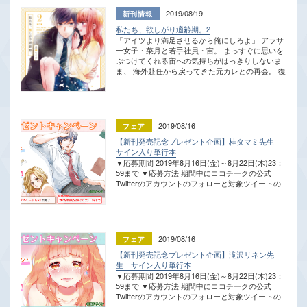
第2巻。真夏の青春群像劇、スタート。 ――巻末
2019/08/19
に豪華描き下ろしも収録。 ※本作は原作電子書籍
私たち、欲しがり適齢期。2
「あいつら､絶対ヤったでしょ」を紙書籍化した作
「アイツより満足させるから俺にしろよ」 アラサ
品となります。
ー女子・菜月と若手社員・宙。 まっすぐに思いを
ぶつけてくれる宙への気持ちがはっきりしないま
ま、 海外赴任から戻ってきた元カレとの再会。 復
縁なんて無いと思っていたのに… 「結婚を前提に
俺と付き合ってくれないか？」 元カレ、本気モー
ド突入!? 性欲と恋愛、 リアルに揺れ動く第2巻
――! ※本作は原作電子書籍「私たちは性欲が我慢
できない。」を紙書籍化した作品となります。
2019/08/16
【新刊発売記念プレゼント企画】桂タマミ先生
サイン入り単行本
▼応募期間 2019年8月16日(金)～8月22日(木)23：
59まで ▼応募方法 期間中にココチークの公式
Twitterのアカウントのフォローと対象ツイートの
RTをそれぞれ行ってください。 ▼プレゼント内
容 抽選で3名様に、桂タマミ先生の直筆サイン入
り 「大人にゃ恋の仕方がわからねぇ！ 1」単行本
▼注意事項 ・当選者には当アカウントからDMに
ておしらせしますので、DMの解放をお願いしま
2019/08/16
す。 ・当選者へのご連絡が終わるまで、当アカウ
【新刊発売記念プレゼント企画】滝沢リネン先
ントへのフォローとRTはそのままでお願いしま
生 サイン入り単行本
す。 ・ご応募いただいた個人情報は賞品をお届け
▼応募期間 2019年8月16日(金)～8月22日(木)23：
するために利用し、その他の目的では使用しませ
59まで ▼応募方法 期間中にココチークの公式
ん。ご応募いただいた情報は本企画終了後、速や
Twitterのアカウントのフォローと対象ツイートの
かに破棄いたします。 ・当選の発表は賞品の発送
RTをそれぞれ行ってください。 ▼プレゼント内
をもってかえさせていただきます。なお、賞品は