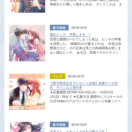
美緒をただ優しく抱きしめる。 そして二人は、ま
さかの二度目のベッドインへ…！ ――「セックス
も二度目となれば何か意味づけが必要だろうか」
恋仲でもないのに、またも真島との行為を満喫し
てしまった事で、 彼との今後の接し方に頭を抱え
る美緒。 ――「俺、やっぱビビッてんのかな」 一
2019/10/31
方真島は、美緒に対して他の女性へはない感情が
隠れビッチ、卒業します。1
徐々に芽生えつつある事を自覚し始める…――！
完璧な擬態がバレてしまった私は、ビッチの卒業
カラダの相性は抜群！でも「恋愛未満」な二人の
を決意した。 28歳OLの小森まどかは、 外見は清
恋のリハビリ物語！
楚系だけど、その正体は男との肉体関係を惜しま
ない隠れビッチ。 ある日、部署イチのイケメン・
加治と2人きりで1泊出張に行くことになって、 絶
対オトすと意気込むまどか。 間違えたフリして同
室の宿を取って、夜の準備も完璧！ …と思ったの
に、Ｈ中になぜか正体がバレちゃった！ さらには
「脱・隠れビッチ」したら、加治の彼女にしても
2019/10/15
らえることになって…!? 生きづらいアラサーの恋
【新刊発売記念プレゼント企画】金森ケイタ先
愛更生ストーリー、スタート！ ――巻末に豪華描
生 サイン入り単行本
き下ろしも収録★
▼応募期間 2019年10月15日(火)～10月21日
(月)23：59まで ▼応募方法 期間中にココチークの
公式Twitterのアカウントのフォローと対象ツイー
トのRTをそれぞれ行ってください。 ▼プレゼン
ト内容 抽選で3名様に、金森ケイタ先生の直筆サ
イン入り 「私たち、欲しがり適齢期。2」単行本
▼注意事項 ・当選者には当アカウントからDMに
ておしらせしますので、DMの解放をお願いしま
2019/10/01
す。 ・当選者へのご連絡が終わるまで、当アカウ
天宮さん、ドキッとさせるの禁止です！
ントへのフォローとRTはそのままでお願いしま