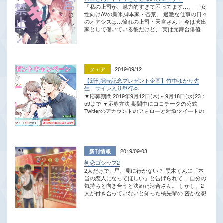
「私の上司が、魅力的すぎて困ってます…。」 女
す。 ・ご応募いただいた個人情報は賞品をお届け
性向けAVの新米脚本家・杏菜。 過激な仕事の日々
するために利用し、その他の目的では使用しませ
のオアシスは…憧れの上司・天宮さん！ 今は演出
ん。ご応募いただいた情報は本企画終了後、速や
家として働いている彼だけど、 実は元舞台俳優
かに破棄いたします。 ・当選の発表は賞品の発送
で、杏菜はその頃からの大ファンなのだ。 早く天
をもってかえさせていただきます。なお、賞品は
宮さんに認められるような作品を書きたい！ そう
2019年11月中旬頃までに発送予定です。
思って頑張るけれど、 恋愛初心者にはハードルの
高すぎるハプニングの連続で…!? その後の2人も
覗けちゃう単行本限定の描きおろしも収録。 ※本
2019/09/12
作は原作電子書籍「AV脚本家なら､これぐらい…
【新刊発売記念プレゼント企画】竹中ゆかり先
普通だろ?」を紙書籍化した作品となります。
生 サイン入り単行本
▼応募期間 2019年9月12日(木)～9月18日(水)23：
59まで ▼応募方法 期間中にココチークの公式
Twitterのアカウントのフォローと対象ツイートの
RTをそれぞれ行ってください。 ▼プレゼント内
容 抽選で3名様に、竹中ゆかり先生の直筆サイン
入り 「俺とのフラグをへし折んな！1」単行本 ▼
注意事項 ・当選者には当アカウントからDMにて
おしらせしますので、DMの解放をお願いします。
2019/09/03
・当選者へのご連絡が終わるまで、当アカウント
初恋ゴシップ2
へのフォローとRTはそのままでお願いします。
2人だけで、星、見に行かない？ 黒木くんに「本
・ご応募いただいた個人情報は賞品をお届けする
当の恋人になってほしい」と告げられて、 自分の
ために利用し、その他の目的では使用しません。
気持ちと向き合うと決めた河合さん。 しかし、2
ご応募いただいた情報は本企画終了後、速やかに
人が付き合っていないと知った橘先輩の 密かな想
破棄いたします。 ・当選の発表は賞品の発送をも
いが動き出す。 そして、三角関係が加速する中、
ってかえさせていただきます。なお、賞品は2019
写真部で夏休みの合宿に行くことになって――!?
年10月中旬頃までに発送予定です。
夏の夜空を眺めながら、 黒木くんが河合さんへ告
げた、衝撃の告白とは――… 目が離せない波乱の