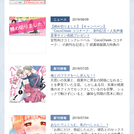
容 抽選で3名様に、滝沢リネン先生の直筆サイン
2019年9月中旬頃までに発送予定です。
入り 「あなたでふくらむ、私のぺしゃんこ。1」
単行本 ▼注意事項 ・当選者には当アカウントから
DMにておしらせしますので、DMの解放をお願い
2019/08/09
します。 ・当選者へのご連絡が終わるまで、当ア
【締め切りました】【キャンペーン】
カウントへのフォローとRTはそのままでお願いし
「CocoCheek-ココチーク-」創刊記念！人気声優
ます。 ・ご応募いただいた個人情報は賞品をお届
直筆サイン色紙プレゼント
けするために利用し、その他の目的では使用しま
女性向けコミックレーベル 「CocoCheek-ココチ
せん。ご応募いただいた情報は本企画終了後、速
ーク-」 の創刊を記念して 紙書籍版購入特典の
やかに破棄いたします。 ・当選の発表は賞品の発
「おまけボイス」に 出演頂いた声優さんから 直筆
送をもってかえさせていただきます。なお、賞品
のサイン色紙を いただきました
▼応募詳細は
は2019年9月中旬頃までに発送予定です。
ページ下部を ご確認ください！▼ 8月18日(日)発
売 創刊タイトル ▼神尾晋一郎さん 出演タイト
ル タイトル名 あなたでふくらむ、 私のぺしゃん
2019/07/25
こ。 著者名 滝沢リネン 紙書籍版のみ蓮
俺とのフラグをへし折んな！1
見篤 役 「神尾晋一郎」さんの おまけボイスが 購
片思いの先輩と、残業中に男女の関係になれるこ
入特典でもらえる！ お求めは全国の書店、 ネット
とを夢見ていた立花。 しかしある日、先輩が残業
書店で！ 紙書籍を購入する ▼伊東健人さん 出演
後のオフィスでセックスしているのを目撃。 ショ
タイトル タイトル名 大人にゃ恋の仕方が わから
ックで動けずにいると、嫌味な同期の荒木に助け
ねぇ！ 著者名 桂タマミ 紙書籍版のみ真
られる。 膝を抱えて落ち込む私に追い打ちをかけ
島修二 役 「伊東健人」さんの おまけボイスが 購
るように、 「あんだけ2人で残業しといてセック
入特典でもらえる！ お求めは全国の書店、 ネット
スに発展しないとか」 と口にする荒木。 女として
書店で！ 紙書籍を購入する ▼西山宏太朗さん 出
意識されない私じゃ、発展もなにもない…！と 弱
演タイトル タイトル名 初恋ゴシップ 著者名 モト
音を吐く私を、いきなり押し倒してきて…!? 「俺
紙書籍版のみ黒木将 役 「西山宏太朗」さ
2019/07/04
が今ここで抱いたら、『残業セックス』になるだ
んの おまけボイスが 購入特典でもらえる！ お求
あなたでふくらむ、私のぺしゃんこ。1
ろ？」 犬猿な同期2人が織り成す、じれったすぎ
めは全国の書店、 ネット書店で！ 紙書籍を購入す
「お前にだけ、勃起したんだ」 彼氏とのセックス
る不器用ラブコメ♡ 描きおろしも収録！ ※本作は
る ▼ランズベリー・ アーサーさん 出演タイトル
レスに悩むしのぶ。 女扱いされないことで自尊心
原作電子書籍「男女2人での残業は、7割セックス
タイトル名 私たち、欲しがり適齢期。 著者名 金