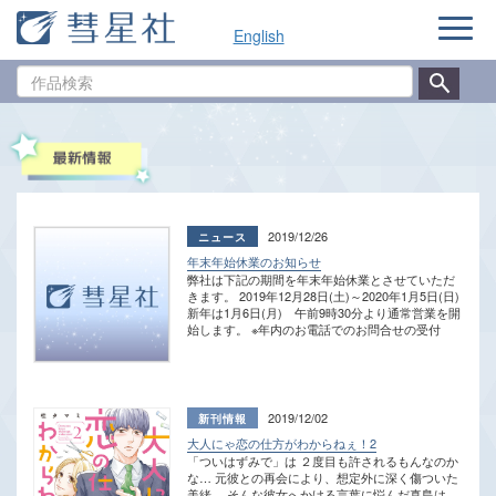
ナ
English
ビ
ゲ
作
ー
品
シ
検
ョ
索
ン
2019/12/26
年末年始休業のお知らせ
弊社は下記の期間を年末年始休業とさせていただ
きます。 2019年12月28日(土)～2020年1月5日(日)
新年は1月6日(月) 午前9時30分より通常営業を開
始します。 ※年内のお電話でのお問合せの受付
は、2019年12月27日(金) 午後12時までとなりま
す。 ※休業期間中にいただいたメール・FAXでの
お問合せ、ご注文は、2020年1月6日（月）より、
順次対応させていただきます。 ご迷惑をおかけ
いたしますが、あらかじめご了承くださいますよ
2019/12/02
うお願い申し上げます。
大人にゃ恋の仕方がわからねぇ！2
「ついはずみで」は ２度目も許されるもんなのか
な… 元彼との再会により、想定外に深く傷ついた
美緒。 そんな彼女へかける言葉に悩んだ真島は、