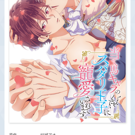
原作
結城アオ