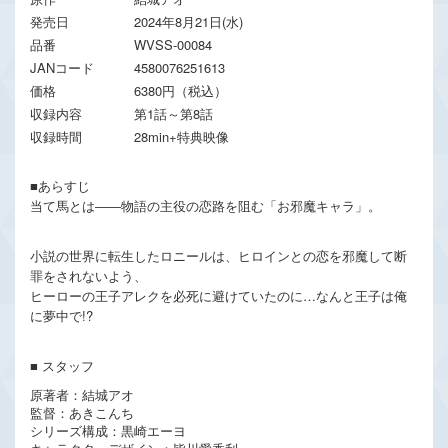
発売日
2024年8月21日(水)
品番
WVSS-00084
JANコード
4580076251613
価格
6380円（税込）
収録内容
第1話～第8話
収録時間
28min+特典映像
■あらすじ
当て馬とは――物語の主役の恋路を阻む「お邪魔キャラ」。
小説の世界に転生したロニールは、ヒロインとの恋を邪魔して断
罪をされないよう、
ヒーローの王子アレクを必死に避けていたのに…なんと王子は俺
に夢中で!?
■ スタッフ
原著者：結城アオ
監督：あきこんち
シリーズ構成：黒崎エーヨ