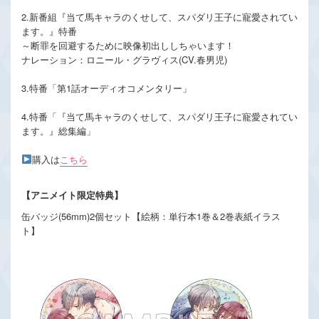
2.新番組『当て馬キャラのくせして、スパダリ王子に寵愛されてい
ます。』特番
～断罪を回避するために映像初出ししちゃいます！
ナレーション：ロニール・グラヴィス(CV.春男児)
3.特番「第1話オーディオコメンタリー」
4.特番「『当て馬キャラのくせして、スパダリ王子に寵愛されてい
ます。』総集編」
購入は
こちら
【アニメイト限定特典】
缶バッジ(56mm)2個セット【絵柄：単行本1巻＆2巻表紙イラス
ト】