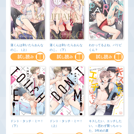
わかってるよね、パリピ
蓮くんは剥いたらおんな
蓮くんは剥いたらおんな
くん？
のこ。（上）
のこ。（下）
ドント・タッチ・ミー！
キスしたい、エッチした
ドント・タッチ・ミー！
（上）
い。～思わず襲っちゃっ
（下）
た、3年めの夏