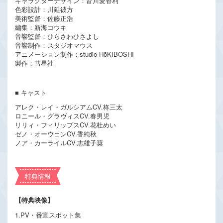
キャラクターデザイン：皆川愛香利
色彩設計：川延彼方
美術監督：佐藤正浩
編集：新海コウキ
音響監督：ひらさわひさよし
音響制作：スタジオマウス
アニメーション制作：studio HōKIBOSHI
製作：彗星社
■ キャスト
アレク・レイ・ガルシアムCV.柊三太
ロニール・グラヴィスCV.春男児
リリィ・フィリップスCV.花杜めい
ゼノ・オーウェンCV.香純秋
ノア・カーライルCV.志雄子奨
特典情報
【特典映像】
1.PV・番宣スポット集