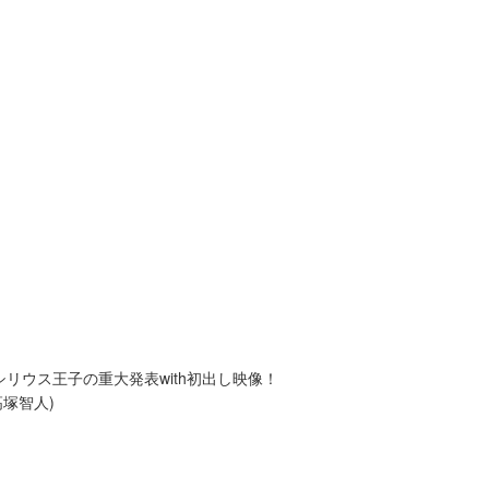
シリウス王子の重大発表with初出し映像！
塚智人)