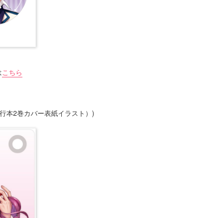
は
こちら
行本2巻カバー表紙イラスト）)