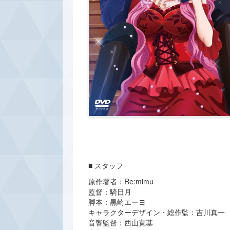
■ スタッフ
原作著者：Re:mimu
監督：騎日月
脚本：黒崎エーヨ
キャラクターデザイン・総作監：吉川真一
音響監督：西山寛基