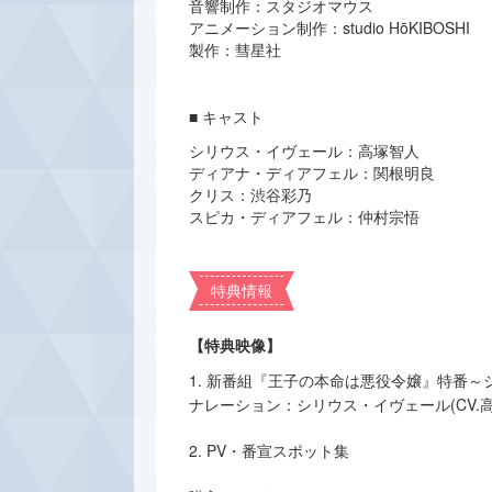
音響制作：スタジオマウス
アニメーション制作：studio HōKIBOSHI
製作：彗星社
■ キャスト
シリウス・イヴェール：高塚智人
ディアナ・ディアフェル：関根明良
クリス：渋谷彩乃
スピカ・ディアフェル：仲村宗悟
特典情報
【特典映像】
1. ​新番組『王子の本命は悪役令嬢』特番～
ナレーション：シリウス・イヴェール(CV.高
2. PV・番宣スポット集