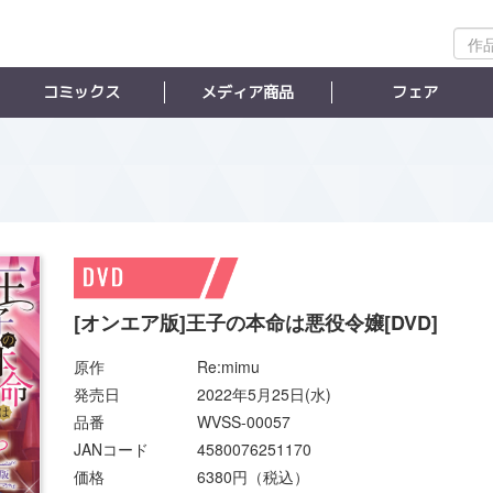
作
品
検
コミックス
メディア商品
フェア
索
[オンエア版]王子の本命は悪役令嬢[DVD]
原作
Re:mimu
発売日
2022年5月25日(水)
品番
WVSS-00057
JANコード
4580076251170
価格
6380円（税込）