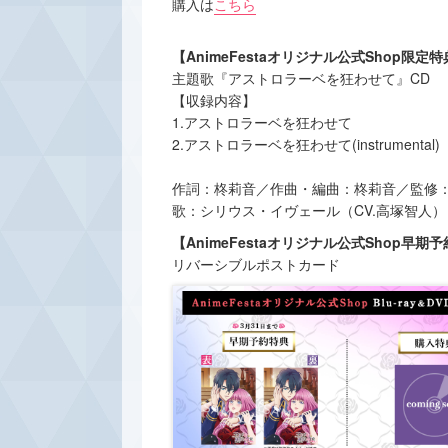
購入は
こちら
【AnimeFestaオリジナル公式Shop限定
主題歌『アストロラーベを狂わせて』CD
【収録内容】
1.アストロラーベを狂わせて
2.アストロラーベを狂わせて(instrumental)
作詞：柊莉⾳／作曲・編曲：柊莉⾳／監修
歌：シリウス・イヴェール（CV.高塚智人）
【AnimeFestaオリジナル公式Shop早期
リバーシブルポストカード