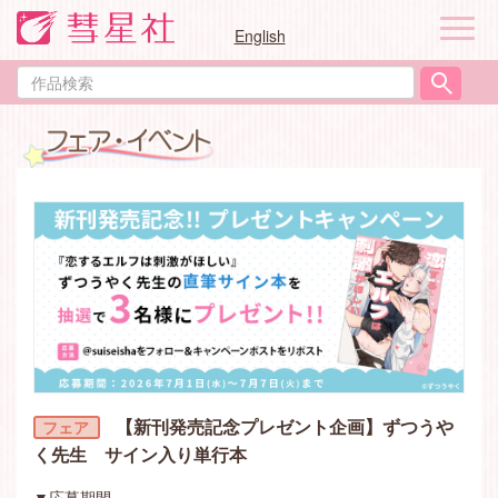
ナ
English
ビ
ゲ
作
ー
品
シ
検
ョ
索
ン
【新刊発売記念プレゼント企画】ずつうや
く先生 サイン入り単行本
▼応募期間