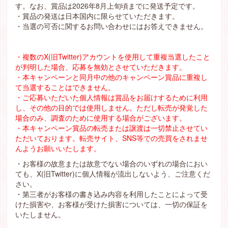
す。なお、賞品は2026年8月上旬頃までに発送予定です。
・賞品の発送は日本国内に限らせていただきます。
・当選の可否に関するお問い合わせにはお答えできません。
・複数のX(旧Twitter)アカウントを使用して重複当選したこと
が判明した場合、応募を無効とさせていただきます。
・本キャンペーンと同月中の他のキャンペーン賞品に重複し
て当選することはできません。
・ご応募いただいた個人情報は賞品をお届けするために利用
し、その他の目的では使用しません。ただし転売が発覚した
場合のみ、調査のために使用する場合がございます。
・本キャンペーン賞品の転売または譲渡は一切禁止させてい
ただいております。転売サイト、SNS等での売買をされませ
んようお願いいたします。
・お客様の故意または故意でない場合のいずれの場合におい
ても、X(旧Twitter)に個人情報が流出しないよう、ご注意くだ
さい。
・第三者がお客様の書き込み内容を利用したことによって受
けた損害や、お客様が受けた損害については、一切の保証を
いたしません。