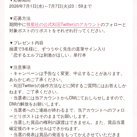
2026年7月1日(水)～7月7日(火)23：59まで
▼応募方法
期間中に
彗星社の公式X(旧Twitter)のアカウント
のフォローと
対象ポストのリポストをそれぞれ行ってください。
▼プレゼント内容
抽選で3名様に、ずつうやく先生の直筆サイン入り
「恋するエルフは刺激がほしい」単行本
▼注意事項
・キャンペーンは予告なく変更、中止することがあります。
あらかじめご了承ください。
・X(旧Twitter)の操作方法などに関するご質問にはお答えしか
ねます。ご了承ください。
・当選者には当アカウントからDMにておしらせしますので、
DMの解放をお願いします。
・当選者へのご連絡が終わるまで、当アカウントへのフォロ
ーとリポストはそのままでお願いします。
・当選した賞品の権利の譲渡はできません。また、賞品当選
確定後のキャンセルはできかねます。
・当選の発表は賞品の発送をもってかえさせていただきま