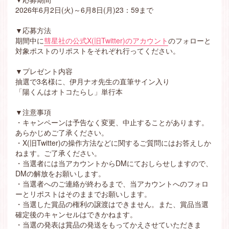
2026年6月2日(火)～6月8日(月)23：59まで
▼応募方法
期間中に
彗星社の公式X(旧Twitter)のアカウント
のフォローと
対象ポストのリポストをそれぞれ行ってください。
▼プレゼント内容
抽選で3名様に、伊月ナオ先生の直筆サイン入り
「陽くんはオトコたらし」単行本
▼注意事項
・キャンペーンは予告なく変更、中止することがあります。
あらかじめご了承ください。
・X(旧Twitter)の操作方法などに関するご質問にはお答えしか
ねます。ご了承ください。
・当選者には当アカウントからDMにておしらせしますので、
DMの解放をお願いします。
・当選者へのご連絡が終わるまで、当アカウントへのフォロ
ーとリポストはそのままでお願いします。
・当選した賞品の権利の譲渡はできません。また、賞品当選
確定後のキャンセルはできかねます。
・当選の発表は賞品の発送をもってかえさせていただきま