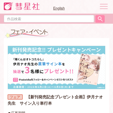
ナ
English
ビ
ゲ
作
ー
品
シ
検
ョ
索
ン
【新刊発売記念プレゼント企画】伊月ナオ
先生 サイン入り単行本
▼応募期間