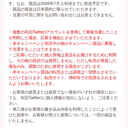
す。なお、賞品は2026年7月上旬頃までに発送予定です。
・賞品の発送は日本国内に限らせていただきます。
・当選の可否に関するお問い合わせにはお答えできません。
・複数のX(旧Twitter)アカウントを使用して重複当選したこと
が判明した場合、応募を無効とさせていただきます。
・本キャンペーンと同月中の他のキャンペーン賞品に重複し
て当選することはできません。
・ご応募いただいた個人情報は賞品をお届けするために利用
し、その他の目的では使用しません。ただし転売が発覚した
場合のみ、調査のために使用する場合がございます。
・本キャンペーン賞品の転売または譲渡は一切禁止させてい
ただいております。転売サイト、SNS等での売買をされませ
んようお願いいたします。
・お客様の故意または故意でない場合のいずれの場合におい
ても、X(旧Twitter)に個人情報が流出しないよう、ご注意くだ
さい。
・第三者がお客様の書き込み内容を利用したことによって受
けた損害や、お客様が受けた損害については、一切の保証を
いたしません。