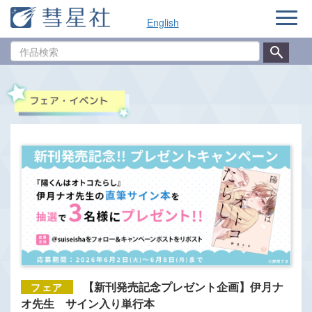
ナ
English
ビ
ゲ
作
ー
品
シ
検
ョ
索
ン
【新刊発売記念プレゼント企画】伊月ナ
オ先生 サイン入り単行本