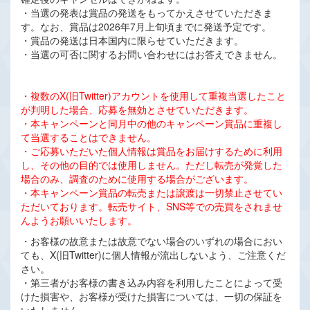
・当選の発表は賞品の発送をもってかえさせていただきま
す。なお、賞品は2026年7月上旬頃までに発送予定です。
・賞品の発送は日本国内に限らせていただきます。
・当選の可否に関するお問い合わせにはお答えできません。
・複数のX(旧Twitter)アカウントを使用して重複当選したこと
が判明した場合、応募を無効とさせていただきます。
・本キャンペーンと同月中の他のキャンペーン賞品に重複し
て当選することはできません。
・ご応募いただいた個人情報は賞品をお届けするために利用
し、その他の目的では使用しません。ただし転売が発覚した
場合のみ、調査のために使用する場合がございます。
・本キャンペーン賞品の転売または譲渡は一切禁止させてい
ただいております。転売サイト、SNS等での売買をされませ
んようお願いいたします。
・お客様の故意または故意でない場合のいずれの場合におい
ても、X(旧Twitter)に個人情報が流出しないよう、ご注意くだ
さい。
・第三者がお客様の書き込み内容を利用したことによって受
けた損害や、お客様が受けた損害については、一切の保証を
いたしません。