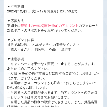
▼応募期間
2025年12月2日(火)～12月8日(月）23：59まで
▼応募方法
期間中に
彗星社の公式X(旧Twitter)のアカウント
のフォローと
対象ポストのリポストをそれぞれ行ってください。
▼プレゼント内容
抽選で3名様に、ハルチカ先生の直筆サイン入り
「森のくまさん、冬眠中。-Melty-」単行本
▼注意事項
・キャンペーンは予告なく変更、中止することがあります。
あらかじめご了承ください。
・X(旧Twitter)の操作方法などに関するご質問にはお答えしか
ねます。ご了承ください。
・当選者には当アカウントからDMにておしらせしますので、
DMの解放をお願いします。
・当選者へのご連絡が終わるまで、当アカウントへのフォロ
ーとリポストはそのままでお願いします。
・当選した賞品の権利の譲渡はできません。また、賞品当選
確定後のキャンセルはできかねます。