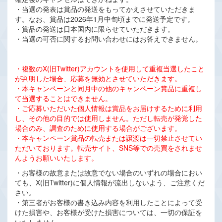
・当選の発表は賞品の発送をもってかえさせていただきま
す。なお、賞品は2026年1月中旬頃までに発送予定です。
・賞品の発送は日本国内に限らせていただきます。
・当選の可否に関するお問い合わせにはお答えできません。
・複数のX(旧Twitter)アカウントを使用して重複当選したこと
が判明した場合、応募を無効とさせていただきます。
・本キャンペーンと同月中の他のキャンペーン賞品に重複し
て当選することはできません。
・ご応募いただいた個人情報は賞品をお届けするために利用
し、その他の目的では使用しません。ただし転売が発覚した
場合のみ、調査のために使用する場合がございます。
・本キャンペーン賞品の転売または譲渡は一切禁止させてい
ただいております。転売サイト、SNS等での売買をされませ
んようお願いいたします。
・お客様の故意または故意でない場合のいずれの場合におい
ても、X(旧Twitter)に個人情報が流出しないよう、ご注意くだ
さい。
・第三者がお客様の書き込み内容を利用したことによって受
けた損害や、お客様が受けた損害については、一切の保証を
いたしません。