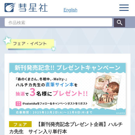
ナ
English
ビ
ゲ
作
ー
品
シ
検
ョ
索
ン
【新刊発売記念プレゼント企画】ハルチ
カ先生 サイン入り単行本