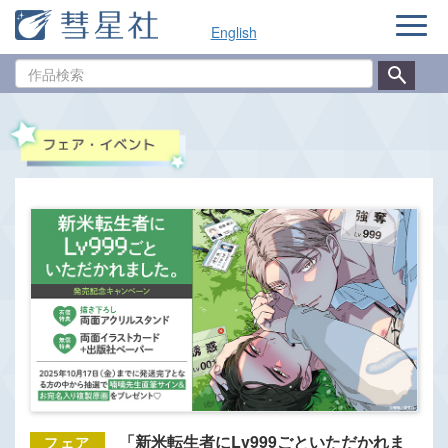
ナ
English
ビ
ゲ
作
ー
品
シ
検
ョ
索
ン
「新米転生者にLv999ごといただかれま