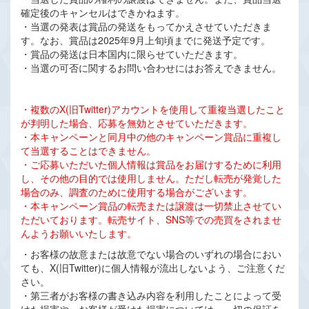
確定後のキャンセルはできかねます。
・当選の発表は賞品の発送をもってかえさせていただきま
す。なお、賞品は2025年9月上旬頃までに発送予定です。
・賞品の発送は日本国内に限らせていただきます。
・当選の可否に関するお問い合わせにはお答えできません。
・複数のX(旧Twitter)アカウントを使用して重複当選したこと
が判明した場合、応募を無効とさせていただきます。
・本キャンペーンと同月中の他のキャンペーン賞品に重複し
て当選することはできません。
・ご応募いただいた個人情報は賞品をお届けするために利用
し、その他の目的では使用しません。ただし転売が発覚した
場合のみ、調査のために使用する場合がございます。
・本キャンペーン賞品の転売または譲渡は一切禁止させてい
ただいております。転売サイト、SNS等での売買をされませ
んようお願いいたします。
・お客様の故意または故意でない場合のいずれの場合におい
ても、X(旧Twitter)に個人情報が流出しないよう、ご注意くだ
さい。
・第三者がお客様の書き込み内容を利用したことによって受
けた損害や、お客様が受けた損害については、一切の保証を