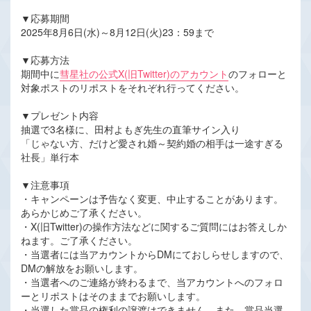
▼応募期間
2025年8月6日(水)～8月12日(火)23：59まで
▼応募方法
期間中に
彗星社の公式X(旧Twitter)のアカウント
のフォローと
対象ポストのリポストをそれぞれ行ってください。
▼プレゼント内容
抽選で3名様に、田村よもぎ先生の直筆サイン入り
「じゃない方、だけど愛され婚～契約婚の相手は一途すぎる
社長」単行本
▼注意事項
・キャンペーンは予告なく変更、中止することがあります。
あらかじめご了承ください。
・X(旧Twitter)の操作方法などに関するご質問にはお答えしか
ねます。ご了承ください。
・当選者には当アカウントからDMにておしらせしますので、
DMの解放をお願いします。
・当選者へのご連絡が終わるまで、当アカウントへのフォロ
ーとリポストはそのままでお願いします。
・当選した賞品の権利の譲渡はできません。また、賞品当選