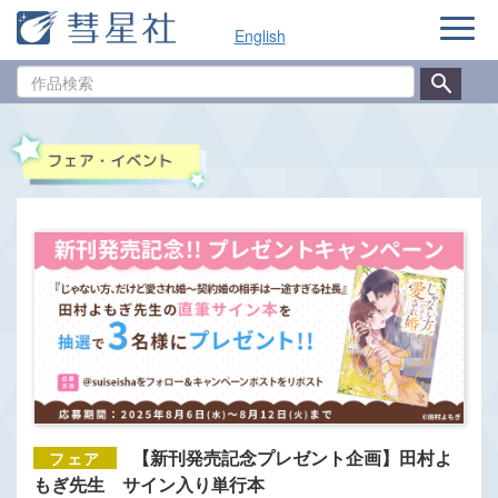
ナ
English
ビ
ゲ
作
ー
品
シ
検
ョ
索
ン
【新刊発売記念プレゼント企画】田村よ
もぎ先生 サイン入り単行本