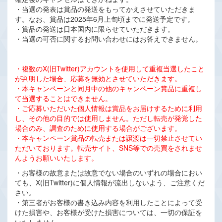
・当選の発表は賞品の発送をもってかえさせていただきま
す。なお、賞品は2025年6月上旬頃までに発送予定です。
・賞品の発送は日本国内に限らせていただきます。
・当選の可否に関するお問い合わせにはお答えできません。
・複数のX(旧Twitter)アカウントを使用して重複当選したこと
が判明した場合、応募を無効とさせていただきます。
・本キャンペーンと同月中の他のキャンペーン賞品に重複し
て当選することはできません。
・ご応募いただいた個人情報は賞品をお届けするために利用
し、その他の目的では使用しません。ただし転売が発覚した
場合のみ、調査のために使用する場合がございます。
・本キャンペーン賞品の転売または譲渡は一切禁止させてい
ただいております。転売サイト、SNS等での売買をされませ
んようお願いいたします。
・お客様の故意または故意でない場合のいずれの場合におい
ても、X(旧Twitter)に個人情報が流出しないよう、ご注意くだ
さい。
・第三者がお客様の書き込み内容を利用したことによって受
けた損害や、お客様が受けた損害については、一切の保証を
いたしません。