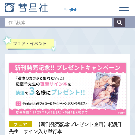
ナ
English
ビ
ゲ
作
ー
品
シ
検
ョ
索
ン
【新刊発売記念プレゼント企画】杞憂千
先生 サイン入り単行本