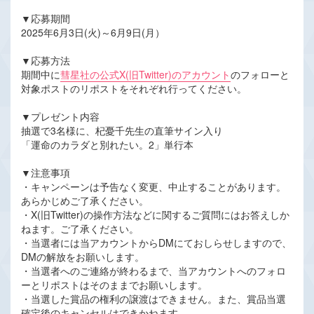
▼応募期間
2025年6月3日(火)～6月9日(月）
▼応募方法
期間中に
彗星社の公式X(旧Twitter)のアカウント
のフォローと
対象ポストのリポストをそれぞれ行ってください。
▼プレゼント内容
抽選で3名様に、杞憂千先生の直筆サイン入り
「運命のカラダと別れたい。2」単行本
▼注意事項
・キャンペーンは予告なく変更、中止することがあります。
あらかじめご了承ください。
・X(旧Twitter)の操作方法などに関するご質問にはお答えしか
ねます。ご了承ください。
・当選者には当アカウントからDMにておしらせしますので、
DMの解放をお願いします。
・当選者へのご連絡が終わるまで、当アカウントへのフォロ
ーとリポストはそのままでお願いします。
・当選した賞品の権利の譲渡はできません。また、賞品当選
確定後のキャンセルはできかねます。