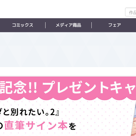
作
品
検
コミックス
メディア商品
フェア
索