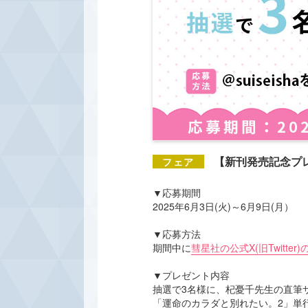
【新刊発売記念プ
▼応募期間
2025年6月3日(火)～6月9日(月）
▼応募方法
期間中に
彗星社の公式X(旧Twitter
▼プレゼント内容
抽選で3名様に、杞憂千先生の直筆
「運命のカラダと別れたい。2」単