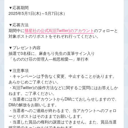
▼応募期間
2025年5月1日(木)～5月7日(水）
▼応募方法
期間中に
彗星社の公式X(旧Twitter)のアカウント
のフォローと
対象ポストのリポストをそれぞれ行ってください。
▼プレゼント内容
抽選で3名様に、麻倉ちり先生の直筆サイン入り
「もののけ荘の管理人―相思相愛―」単行本
▼注意事項
・キャンペーンは予告なく変更、中止することがあります。
あらかじめご了承ください。
・X(旧Twitter)の操作方法などに関するご質問にはお答えしか
ねます。ご了承ください。
・当選者には当アカウントからDMにておしらせしますので、
DMの解放をお願いします。
・当選者へのご連絡が終わるまで、当アカウントへのフォロ
ーとリポストはそのままでお願いします。
・当選した賞品の権利の譲渡はできません。また、賞品当選
確定後のキャンセルはできかねます。