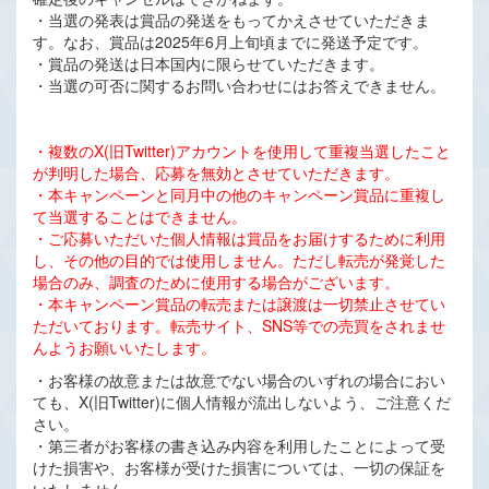
・当選の発表は賞品の発送をもってかえさせていただきま
す。なお、賞品は2025年6月上旬頃までに発送予定です。
・賞品の発送は日本国内に限らせていただきます。
・当選の可否に関するお問い合わせにはお答えできません。
・複数のX(旧Twitter)アカウントを使用して重複当選したこと
が判明した場合、応募を無効とさせていただきます。
・本キャンペーンと同月中の他のキャンペーン賞品に重複し
て当選することはできません。
・ご応募いただいた個人情報は賞品をお届けするために利用
し、その他の目的では使用しません。ただし転売が発覚した
場合のみ、調査のために使用する場合がございます。
・本キャンペーン賞品の転売または譲渡は一切禁止させてい
ただいております。転売サイト、SNS等での売買をされませ
んようお願いいたします。
・お客様の故意または故意でない場合のいずれの場合におい
ても、X(旧Twitter)に個人情報が流出しないよう、ご注意くだ
さい。
・第三者がお客様の書き込み内容を利用したことによって受
けた損害や、お客様が受けた損害については、一切の保証を
いたしません。