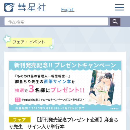
ナ
English
ビ
ゲ
作
ー
品
シ
検
ョ
索
ン
【新刊発売記念プレゼント企画】麻倉ち
り先生 サイン入り単行本