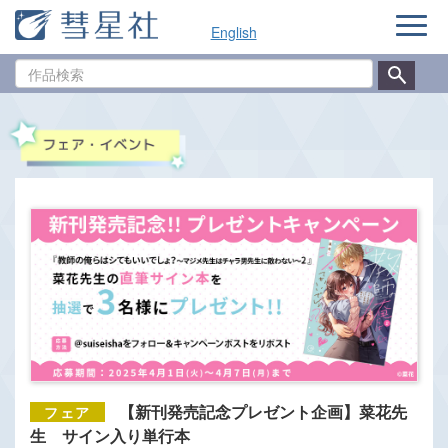
ナ
English
ビ
ゲ
作
ー
品
シ
検
ョ
索
ン
【新刊発売記念プレゼント企画】菜花先
生 サイン入り単行本