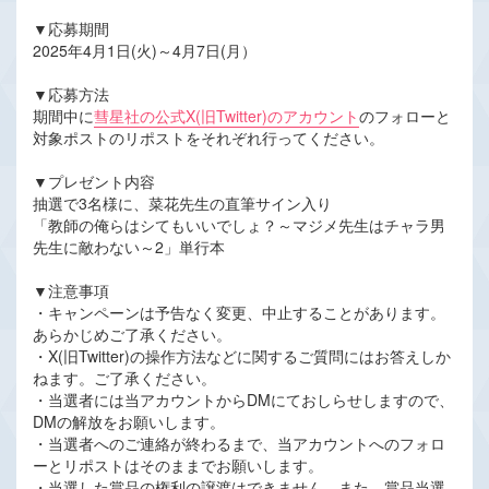
▼応募期間
2025年4月1日(火)～4月7日(月）
▼応募方法
期間中に
彗星社の公式X(旧Twitter)のアカウント
のフォローと
対象ポストのリポストをそれぞれ行ってください。
▼プレゼント内容
抽選で3名様に、菜花先生の直筆サイン入り
「教師の俺らはシてもいいでしょ？～マジメ先生はチャラ男
先生に敵わない～2」単行本
▼注意事項
・キャンペーンは予告なく変更、中止することがあります。
あらかじめご了承ください。
・X(旧Twitter)の操作方法などに関するご質問にはお答えしか
ねます。ご了承ください。
・当選者には当アカウントからDMにておしらせしますので、
DMの解放をお願いします。
・当選者へのご連絡が終わるまで、当アカウントへのフォロ
ーとリポストはそのままでお願いします。
・当選した賞品の権利の譲渡はできません。また、賞品当選