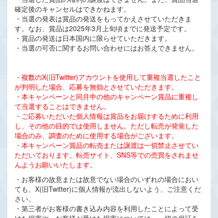
確定後のキャンセルはできかねます。
・当選の発表は賞品の発送をもってかえさせていただきま
す。なお、賞品は2025年3月上旬頃までに発送予定です。
・賞品の発送は日本国内に限らせていただきます。
・当選の可否に関するお問い合わせにはお答えできません。
・複数のX(旧Twitter)アカウントを使用して重複当選したこと
が判明した場合、応募を無効とさせていただきます。
・本キャンペーンと同月中の他のキャンペーン賞品に重複し
て当選することはできません。
・ご応募いただいた個人情報は賞品をお届けするために利用
し、その他の目的では使用しません。ただし転売が発覚した
場合のみ、調査のために使用する場合がございます。
・本キャンペーン賞品の転売または譲渡は一切禁止させてい
ただいております。転売サイト、SNS等での売買をされませ
んようお願いいたします。
・お客様の故意または故意でない場合のいずれの場合におい
ても、X(旧Twitter)に個人情報が流出しないよう、ご注意くだ
さい。
・第三者がお客様の書き込み内容を利用したことによって受
けた損害や、お客様が受けた損害については、一切の保証を