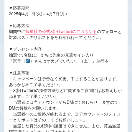
▼応募期間
2025年4月1日(火)～4月7日(月）
▼応募方法
期間中に
彗星社の公式X(旧Twitter)のアカウント
のフォローと
対象ポストのリポストをそれぞれ行ってください。
▼プレゼント内容
抽選で3名様に、まちば先生の直筆サイン入り
「寮母（
）さんはオカズでいたい。（上）」単行本
▼注意事項
・キャンペーンは予告なく変更、中止することがあります。
あらかじめご了承ください。
・X(旧Twitter)の操作方法などに関するご質問にはお答えしか
ねます。ご了承ください。
・当選者には当アカウントからDMにておしらせしますので、
DMの解放をお願いします。
・当選者へのご連絡が終わるまで、当アカウントへのフォロ
ーとリポストはそのままでお願いします。
・当選した賞品の権利の譲渡はできません。また、賞品当選
確定後のキャンセルはできかねます。