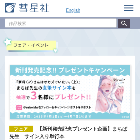
ナ
English
ビ
ゲ
作
ー
品
シ
検
ョ
索
ン
【新刊発売記念プレゼント企画】まちば
先生 サイン入り単行本