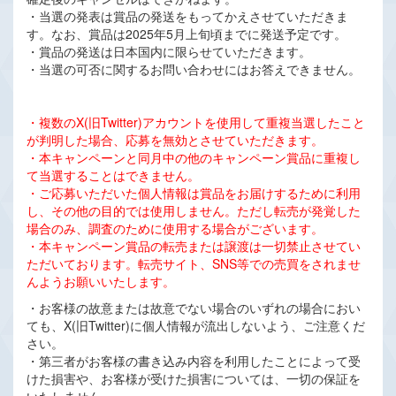
・当選の発表は賞品の発送をもってかえさせていただきま
す。なお、賞品は2025年5月上旬頃までに発送予定です。
・賞品の発送は日本国内に限らせていただきます。
・当選の可否に関するお問い合わせにはお答えできません。
・複数のX(旧Twitter)アカウントを使用して重複当選したこと
が判明した場合、応募を無効とさせていただきます。
・本キャンペーンと同月中の他のキャンペーン賞品に重複し
て当選することはできません。
・ご応募いただいた個人情報は賞品をお届けするために利用
し、その他の目的では使用しません。ただし転売が発覚した
場合のみ、調査のために使用する場合がございます。
・本キャンペーン賞品の転売または譲渡は一切禁止させてい
ただいております。転売サイト、SNS等での売買をされませ
んようお願いいたします。
・お客様の故意または故意でない場合のいずれの場合におい
ても、X(旧Twitter)に個人情報が流出しないよう、ご注意くだ
さい。
・第三者がお客様の書き込み内容を利用したことによって受
けた損害や、お客様が受けた損害については、一切の保証を
いたしません。