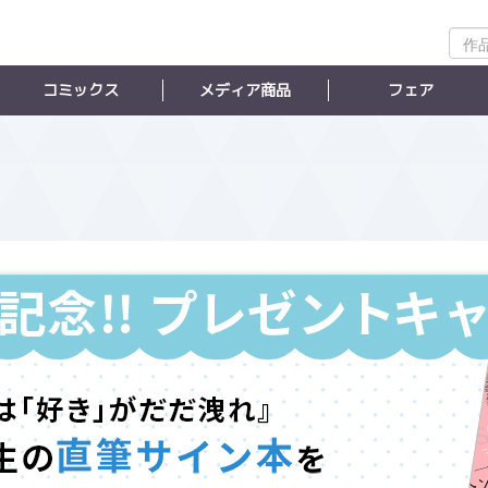
作
品
検
コミックス
メディア商品
フェア
索