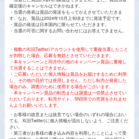
確定後のキャンセルはできかねます。
・当選の発表は賞品の発送をもってかえさせていただきま
す。なお、賞品は2024年10月上旬頃までに発送予定です。
・賞品の発送は日本国内に限らせていただきます。
・当選の可否に関するお問い合わせにはお答えできません。
・複数のX(旧Twitter)アカウントを使用して重複当選したこと
が判明した場合、応募を無効とさせていただきます。
・本キャンペーンと同月中の他のキャンペーン賞品に重複し
て当選することはできません。
・ご応募いただいた個人情報は賞品をお届けするために利用
し、その他の目的では使用しません。ただし転売が発覚した
場合のみ、調査のために使用する場合がございます。
・本キャンペーン賞品の転売または譲渡は一切禁止させてい
ただいております。転売サイト、SNS等での売買をされませ
んようお願いいたします。
・お客様の故意または故意でない場合のいずれの場合におい
ても、X(旧Twitter)に個人情報が流出しないよう、ご注意くだ
さい。
・第三者がお客様の書き込み内容を利用したことによって受
けた損害や、お客様が受けた損害については、一切の保証を