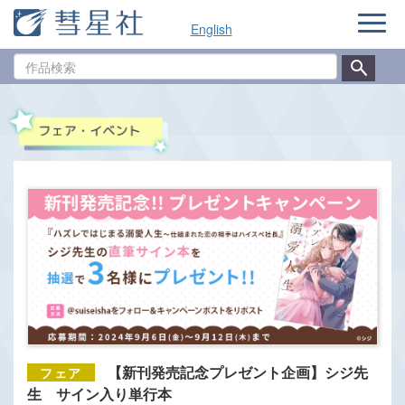
ナ
English
ビ
ゲ
作
ー
品
シ
検
ョ
索
ン
【新刊発売記念プレゼント企画】シジ先
生 サイン入り単行本