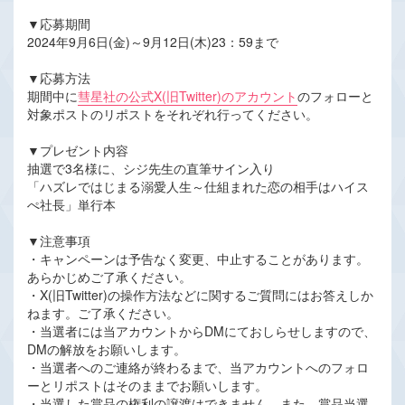
▼応募期間
2024年9月6日(金)～9月12日(木)23：59まで
▼応募方法
期間中に
彗星社の公式X(旧Twitter)のアカウント
のフォローと
対象ポストのリポストをそれぞれ行ってください。
▼プレゼント内容
抽選で3名様に、シジ先生の直筆サイン入り
「ハズレではじまる溺愛人生～仕組まれた恋の相手はハイス
ぺ社長」単行本
▼注意事項
・キャンペーンは予告なく変更、中止することがあります。
あらかじめご了承ください。
・X(旧Twitter)の操作方法などに関するご質問にはお答えしか
ねます。ご了承ください。
・当選者には当アカウントからDMにておしらせしますので、
DMの解放をお願いします。
・当選者へのご連絡が終わるまで、当アカウントへのフォロ
ーとリポストはそのままでお願いします。
・当選した賞品の権利の譲渡はできません。また、賞品当選