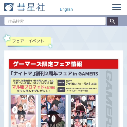
ナ
English
ビ
ゲ
作
ー
品
シ
検
ョ
索
ン