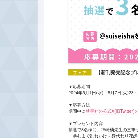
【新刊発売記念プ
▼応募期間
2024年5月1日(水)～5月7日(火)23
▼応募方法
期間中に
彗星社の公式X(旧Twitter
▼プレゼント内容
抽選で3名様に、神崎柚先生の直筆
「孕むまで乱れいけ～身代わり花嫁