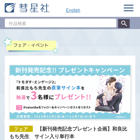
ナ
English
ビ
ゲ
作
ー
品
シ
検
ョ
索
ン
【新刊発売記念プレゼント企画】和良比
もち先生 サイン入り単行本