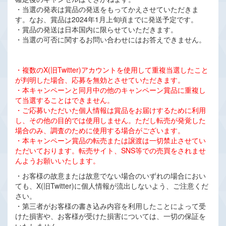
・当選の発表は賞品の発送をもってかえさせていただきま
す。なお、賞品は2024年1月上旬頃までに発送予定です。
・賞品の発送は日本国内に限らせていただきます。
・当選の可否に関するお問い合わせにはお答えできません。
・複数のX(旧Twitter)アカウントを使用して重複当選したこと
が判明した場合、応募を無効とさせていただきます。
・本キャンペーンと同月中の他のキャンペーン賞品に重複し
て当選することはできません。
・ご応募いただいた個人情報は賞品をお届けするために利用
し、その他の目的では使用しません。ただし転売が発覚した
場合のみ、調査のために使用する場合がございます。
・本キャンペーン賞品の転売または譲渡は一切禁止させてい
ただいております。転売サイト、SNS等での売買をされませ
んようお願いいたします。
・お客様の故意または故意でない場合のいずれの場合におい
ても、X(旧Twitter)に個人情報が流出しないよう、ご注意くだ
さい。
・第三者がお客様の書き込み内容を利用したことによって受
けた損害や、お客様が受けた損害については、一切の保証を
いたしません。