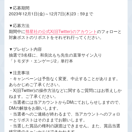
▼応募期間
2023年12月1日(金)～12月7日(木)23：59まで
▼応募方法
期間中に
彗星社の公式X(旧Twitter)のアカウント
のフォローと
対象ポストのリポストをそれぞれ行ってください。
▼プレゼント内容
抽選で3名様に、和良比もち先生の直筆サイン入り
「トモダチ・エンゲージ2」単行本
▼注意事項
・キャンペーンは予告なく変更、中止することがあります。
あらかじめご了承ください。
・X(旧Twitter)の操作方法などに関するご質問にはお答えしか
ねます。ご了承ください。
・当選者には当アカウントからDMにておしらせしますので、
DMの解放をお願いします。
・当選者へのご連絡が終わるまで、当アカウントへのフォロ
ーとリポストはそのままでお願いします。
・当選した賞品の権利の譲渡はできません。また、賞品当選
確定後のキャンセルはできかねます。