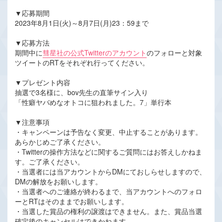
▼応募期間
2023年8月1日(火)～8月7日(月)23：59まで
▼応募方法
期間中に
彗星社の公式Twitterのアカウント
のフォローと対象
ツイートのRTをそれぞれ行ってください。
▼プレゼント内容
抽選で3名様に、bov先生の直筆サイン入り
「性癖ヤバめなオトコに狙われました。7」単行本
▼注意事項
・キャンペーンは予告なく変更、中止することがあります。
あらかじめご了承ください。
・Twitterの操作方法などに関するご質問にはお答えしかねま
す。ご了承ください。
・当選者には当アカウントからDMにておしらせしますので、
DMの解放をお願いします。
・当選者へのご連絡が終わるまで、当アカウントへのフォロ
ーとRTはそのままでお願いします。
・当選した賞品の権利の譲渡はできません。また、賞品当選
確定後のキャンセルはできかねます。