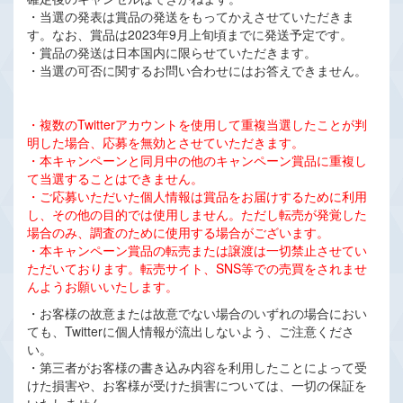
・当選の発表は賞品の発送をもってかえさせていただきま
す。なお、賞品は2023年9月上旬頃までに発送予定です。
・賞品の発送は日本国内に限らせていただきます。
・当選の可否に関するお問い合わせにはお答えできません。
・複数のTwitterアカウントを使用して重複当選したことが判
明した場合、応募を無効とさせていただきます。
・本キャンペーンと同月中の他のキャンペーン賞品に重複し
て当選することはできません。
・ご応募いただいた個人情報は賞品をお届けするために利用
し、その他の目的では使用しません。ただし転売が発覚した
場合のみ、調査のために使用する場合がございます。
・本キャンペーン賞品の転売または譲渡は一切禁止させてい
ただいております。転売サイト、SNS等での売買をされませ
んようお願いいたします。
・お客様の故意または故意でない場合のいずれの場合におい
ても、Twitterに個人情報が流出しないよう、ご注意くださ
い。
・第三者がお客様の書き込み内容を利用したことによって受
けた損害や、お客様が受けた損害については、一切の保証を
いたしません。