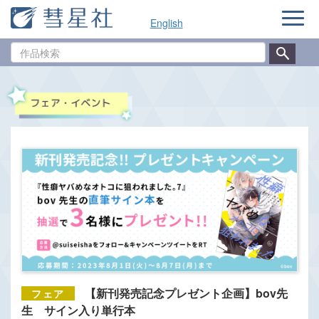
ナ
English
ビ
ゲ
作
ー
品
シ
検
ョ
索
ン
【新刊発売記念プレゼント企画】bov先
生 サイン入り単行本