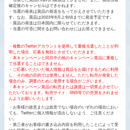
確定後のキャンセルはできかねます。
・当選の発表は賞品の発送をもってかえさせていただきま
す。なお、賞品は2023年8月上旬頃までに発送予定です。
・賞品の発送は日本国内に限らせていただきます。
・当選の可否に関するお問い合わせにはお答えできません。
・複数のTwitterアカウントを使用して重複当選したことが判
明した場合、応募を無効とさせていただきます。
・本キャンペーンと同月中の他のキャンペーン賞品に重複し
て当選することはできません。
・ご応募いただいた個人情報は賞品をお届けするために利用
し、その他の目的では使用しません。ただし転売が発覚した
場合のみ、調査のために使用する場合がございます。
・本キャンペーン賞品の転売または譲渡は一切禁止させてい
ただいております。転売サイト、SNS等での売買をされませ
んようお願いいたします。
・お客様の故意または故意でない場合のいずれの場合におい
ても、Twitterに個人情報が流出しないよう、ご注意くださ
い。
・第三者がお客様の書き込み内容を利用したことによって受
けた損害や、お客様が受けた損害については、一切の保証を