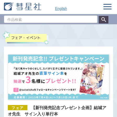
ナ
English
ビ
ゲ
作
ー
品
シ
検
ョ
索
ン
【新刊発売記念プレゼント企画】結城ア
オ先生 サイン入り単行本