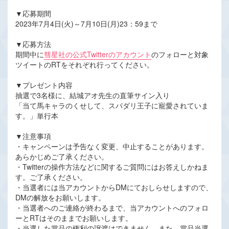
▼応募期間
2023年7月4日(火)～7月10日(月)23：59まで
▼応募方法
期間中に
彗星社の公式Twitterのアカウント
のフォローと対象
ツイートのRTをそれぞれ行ってください。
▼プレゼント内容
抽選で3名様に、結城アオ先生の直筆サイン入り
「当て馬キャラのくせして、スパダリ王子に寵愛されていま
す。」単行本
▼注意事項
・キャンペーンは予告なく変更、中止することがあります。
あらかじめご了承ください。
・Twitterの操作方法などに関するご質問にはお答えしかねま
す。ご了承ください。
・当選者には当アカウントからDMにておしらせしますので、
DMの解放をお願いします。
・当選者へのご連絡が終わるまで、当アカウントへのフォロ
ーとRTはそのままでお願いします。
・当選した賞品の権利の譲渡はできません。また、賞品当選